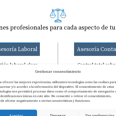
nes profesionales para cada aspecto de tu
esoría Laboral
Asesoría Conta
tión laboral clara,
Control total sobr
Gestionar consentimiento
ura y actualizada.
contabilidad.
s encargamos de
Llevamos tus cuent
a ofrecer las mejores experiencias, utilizamos tecnologías como las cookies par
acenar y/o acceder a la información del dispositivo. El consentimiento de estas
ntratos, nóminas,
día y te ofrecem
nologías nos permitirá procesar datos como el comportamiento de navegación 
eguros sociales e
informes claros p
 identificaciones únicas en este sitio. No consentir o retirar el consentimiento,
de afectar negativamente a ciertas características y funciones.
inspecciones,
que tomes decisi
garantizando el
con información pr
Aceptar
Denegar
Ver preferencias