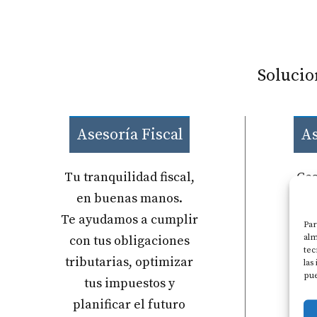
Solucio
Asesoría Fiscal
As
Tu tranquilidad fiscal,
Ges
en buenas manos.
seg
Te ayudamos a cumplir
No
Par
alm
con tus obligaciones
co
tec
tributarias, optimizar
s
las
pue
tus impuestos y
planificar el futuro