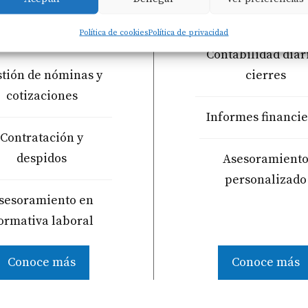
mplimiento de la
y actualizada.
ormativa vigente.
Política de cookies
Política de privacidad
Contabilidad diar
tión de nóminas y
cierres
cotizaciones
Informes financie
Contratación y
despidos
Asesoramient
personalizado
sesoramiento en
ormativa laboral
Conoce más
Conoce más