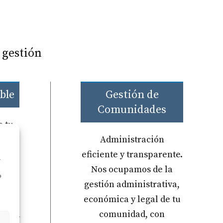
 gestión
ble
Gestión de
Comunidades
e tu
Administración
as al
eficiente y transparente.
a
os
Nos ocupamos de la
o
ara
gestión administrativa,
ones
económica y legal de tu
ecisa
comunidad, con